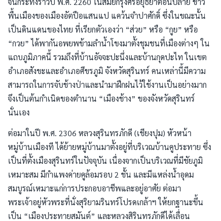
จนกระทั่งราวปี พ.ศ. 2260 ในสมัยกรุงศรีอยุธยาตอนปลาย ชาว
พื้นเมืองของเมืองอัตปือแสนแป แคว้นจำปาศักดิ์ ซึ่งในขณะนั้น
เป็นดินแดนของไทย ที่เรียกตัวเองว่า “ส่วย” หรือ “กูย” หรือ
“กวย” ได้พากันอพยพข้ามลำน้ำโขงมาตั้งชุมชนที่เมืองต่างๆ ใน
แถบภูมิภาคนี้ รวมถึงที่บ้านอัจจะปะนึ่งและบ้านกุดปะไท ในเขต
อำเภอสังขะและอำเภอศีขรภูมิ จังหวัดสุรินทร์ คนเหล่านี้มีความ
สามารถในการจับช้างป่าและนำมาฝึกฝนไว้ใช้งานเป็นอย่างมาก
จึงเป็นต้นกำเนิดของตำนาน “เมืองช้าง” ของจังหวัดสุรินทร์
นั่นเอง
ต่อมาในปี พ.ศ. 2306 หลวงสุรินทรภักดี (เชียงปุม) หัวหน้า
หมู่บ้านเมืองที ได้ย้ายหมู่บ้านมาตั้งอยู่ที่บริเวณบ้านคูประทาย ซึ่ง
เป็นที่ตั้งเมืองสุรินทร์ในปัจจุบัน เนื่องจากเป็นบริเวณที่มีชัยภูมิ
เหมาะสม มีกำแพงค่ายคูล้อมรอบ 2 ชั้น และมีแหล่งน้ำอุดม
สมบูรณ์เหมาะแก่การประกอบอาชีพและอยู่อาศัย ต่อมา
พระเจ้าอยู่หัวพระที่นั่งสุริยามรินทร์โปรดเกล้าฯ ให้ยกฐานะขึ้น
เป็น “เมืองประทายสมันต์” และหลวงสิรินทรภักดีได้เลื่อน