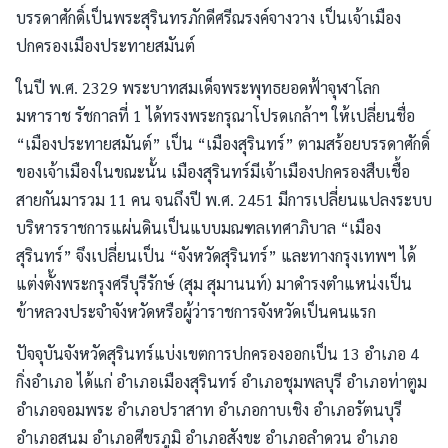
บรรดาศักดิ์เป็นพระสุรินทรภักดีศรีณรงค์จางวาง เป็นเจ้าเมือง
ปกครองเมืองประทายสมันต์
ในปี พ.ศ. 2329 พระบาทสมเด็จพระพุทธยอดฟ้าจุฬาโลก
มหาราช รัชกาลที่ 1 ได้ทรงพระกรุณาโปรดเกล้าฯ ให้เปลี่ยนชื่อ
“เมืองประทายสมันต์” เป็น “เมืองสุรินทร์” ตามสร้อยบรรดาศักดิ์
ของเจ้าเมืองในขณะนั้น เมืองสุรินทร์มีเจ้าเมืองปกครองสืบเชื้อ
สายกันมารวม 11 คน จนถึงปี พ.ศ. 2451 มีการเปลี่ยนแปลงระบบ
บริหารราชการแผ่นดินเป็นแบบมณฑลเทศาภิบาล “เมือง
สุรินทร์” จึงเปลี่ยนเป็น “จังหวัดสุรินทร์” และทางกรุงเทพฯ ได้
แต่งตั้งพระกรุงศรีบุรีรักษ์ (สุม สุมานนท์) มาดำรงตำแหน่งเป็น
ข้าหลวงประจำจังหวัดหรือผู้ว่าราชการจังหวัดเป็นคนแรก
ปัจจุบันจังหวัดสุรินทร์แบ่งเขตการปกครองออกเป็น 13 อำเภอ 4
กิ่งอำเภอ ได้แก่ อำเภอเมืองสุรินทร์ อำเภอชุมพลบุรี อำเภอท่าตูม
อำเภอจอมพระ อำเภอปราสาท อำเภอกาบเชิง อำเภอรัตนบุรี
อำเภอสนม อำเภอศีขรภูมิ อำเภอสังขะ อำเภอลำดวน อำเภอ