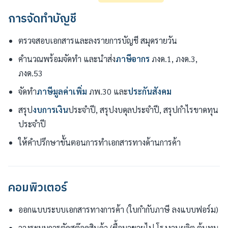
การจัดทำบัญชี
ตรวจสอบเอกสารและลงรายการบัญชี สมุดรายวัน
คำนวณพร้อมจัดทำ และนำส่ง
ภาษีอากร
ภงด.1, ภงด.3,
ภงด.53
จัดทำ
ภาษีมูลค่าเพิ่ม
ภพ.30 และ
ประกันสังคม
สรุป
งบการเงิน
ประจำปี, สรุปงบดุลประจำปี, สรุปกำไรขาดทุน
ประจำปี
ให้คำปรึกษาขั้นตอนการทำเอกสารทางด้านการค้า
คอมพิวเตอร์
ออกแบบระบบเอกสารทางการค้า (ใบกำกับภาษี ลงแบบฟอร์ม)
วางระบบการตัดสต๊อคสินค้า (ซื้อมาขายไป,โรงงานผลิต,ต้นทุน