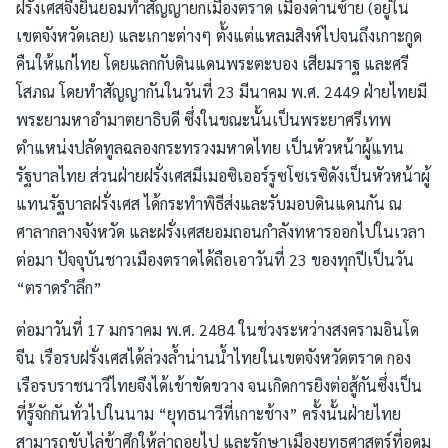
ฝรั่งเศสจึงยินยอมทำสัญญายกเมืองตราด เมืองด่านซ้าย (อยู่ใน
เขตจังหวัดเลย) และเกาะต่างๆ ตั้งแต่แหลมสิงห์ไปจนถึงเกาะกูด
คืนให้แก่ไทย โดยแลกกับดินแดนพระตะบอง เสียมราฐ และศรี
โสภณ โดยทำสัญญากันในวันที่ 23 มีนาคม พ.ศ. 2449 ฝ่ายไทยมี
พระยามหาอำมาตยาธิบดี ซึ่งในขณะนั้นเป็นพระยาศรีเทพ
ตำแหน่งปลัดทูลฉลองกระทรวงมหาดไทย เป็นหัวหน้าผู้แทน
รัฐบาลไทย ส่วนฝ่ายฝรั่งเศสมีเมอซิเออร์รูซโซเรซิดังเป็นหัวหน้าผู้
แทนรัฐบาลฝรั่งเศส ได้กระทำพิธีส่งและรับมอบดินแดนกัน ณ
ศาลากลางจังหวัด และฝรั่งเศสยอมถอนกำลังทหารออกไปในเวลา
ต่อมา ปัจจุบันชาวเมืองตราดได้ถือเอาวันที่ 23 ของทุกปีเป็นวัน
“ตราดรำลึก”
ต่อมาวันที่ 17 มกราคม พ.ศ. 2484 ในช่วงระหว่างสงครามอินโด
จีน เรือรบฝรั่งเศสได้ล่วงล้ำน่านน้ำไทยในเขตจังหวัดตราด กอง
เรือรบราชนาวีไทยจึงได้เข้าขัดขวาง จนเกิดการยิงต่อสู้กันซึ่งเป็น
ที่รู้จักกันทั่วไปในนาม “ยุทธนาวีที่เกาะช้าง” ครั้งนั้นฝ่ายไทย
สามารถขับไล่ข้าศึกให้ล่าถอยไป และรักษาเมืองยุทธศาสตร์ที่อุดม