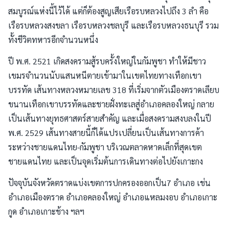
สมบูรณ์แห่งนี้ไว้ได้ แต่ก็ต้องสูญเสียเรือรบหลวงไปถึง 3 ลำ คือ
เรือรบหลวงสงขลา เรือรบหลวงชลบุรี และเรือรบหลวงธนบุรี รวม
ทั้งชีวิตทหารอีกจำนวนหนึ่ง
ปี พ.ศ. 2521 เกิดสงครามสู้รบครั้งใหญ่ในกัมพูชา ทำให้มีชาว
เขมรจำนวนนับแสนหนีตายเข้ามาในเขตไทยทางเทือกเขา
บรรทัด เส้นทางหลวงหมายเลข 318 ที่เริ่มจากตัวเมืองตราดเลียบ
ขนานเทือกเขาบรรทัดและชายฝั่งทะเลสู่อำเภอคลองใหญ่ กลาย
เป็นเส้นทางยุทธศาสตร์สายสำคัญ และเมื่อสงครามสงบลงในปี
พ.ศ. 2529 เส้นทางสายนี้ก็ได้แปรเปลี่ยนเป็นเส้นทางการค้า
ระหว่างชายแดนไทย-กัมพูชา บริเวณตลาดหาดเล็กที่สุดเขต
ชายแดนไทย และเป็นจุดเริ่มต้นการเดินทางต่อไปยังเกาะกง
ปัจจุบันจังหวัดตราดแบ่งเขตการปกครองออกเป็น7 อำเภอ เช่น
อำเภอเมืองตราด อำเภอคลองใหญ่ อำเภอแหลมงอบ อำเภอเกาะ
กูด อำเภอเกาะช้าง ฯลฯ