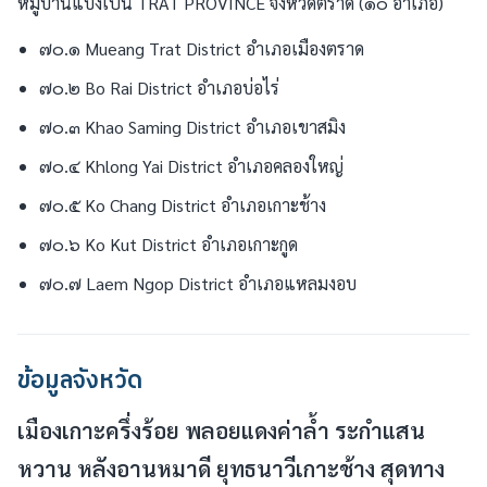
หมู่บ้านแบ่งเป็น TRAT PROVINCE จังหวัดตราด (๑๐ อำเภอ)
๗๐.๑ Mueang Trat District อำเภอเมืองตราด
๗๐.๒ Bo Rai District อำเภอบ่อไร่
๗๐.๓ Khao Saming District อำเภอเขาสมิง
๗๐.๔ Khlong Yai District อำเภอคลองใหญ่
๗๐.๕ Ko Chang District อำเภอเกาะช้าง
๗๐.๖ Ko Kut District อำเภอเกาะกูด
๗๐.๗ Laem Ngop District อำเภอแหลมงอบ
ข้อมูลจังหวัด
เมืองเกาะครึ่งร้อย พลอยแดงค่าล้ำ ระกำแสน
หวาน หลังอานหมาดี ยุทธนาวีเกาะช้าง สุดทาง