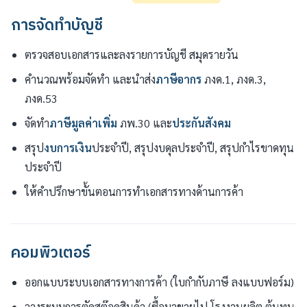
การจัดทำบัญชี
ตรวจสอบเอกสารและลงรายการบัญชี สมุดรายวัน
คำนวณพร้อมจัดทำ และนำส่ง
ภาษีอากร
ภงด.1, ภงด.3,
ภงด.53
จัดทำ
ภาษีมูลค่าเพิ่ม
ภพ.30 และ
ประกันสังคม
สรุป
งบการเงิน
ประจำปี, สรุปงบดุลประจำปี, สรุปกำไรขาดทุน
ประจำปี
ให้คำปรึกษาขั้นตอนการทำเอกสารทางด้านการค้า
คอมพิวเตอร์
ออกแบบระบบเอกสารทางการค้า (ใบกำกับภาษี ลงแบบฟอร์ม)
วางระบบการตัดสต๊อคสินค้า (ซื้อมาขายไป,โรงงานผลิต,ต้นทุน