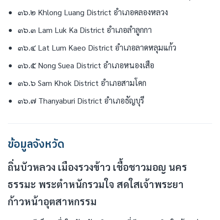
๓๖.๒ Khlong Luang District อำเภอคลองหลวง
๓๖.๓ Lam Luk Ka District อำเภอลำลูกกา
๓๖.๔ Lat Lum Kaeo District อำเภอลาดหลุมแก้ว
๓๖.๕ Nong Suea District อำเภอหนองเสือ
๓๖.๖ Sam Khok District อำเภอสามโคก
๓๖.๗ Thanyaburi District อำเภอธัญบุรี
ข้อมูลจังหวัด
ถิ่นบัวหลวง เมืองรวงข้าว เชื้อชาวมอญ นคร
ธรรมะ พระตำหนักรวมใจ สดใสเจ้าพระยา
ก้าวหน้าอุตสาหกรรม