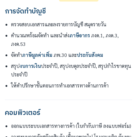
การจัดทำบัญชี
ตรวจสอบเอกสารและลงรายการบัญชี สมุดรายวัน
คำนวณพร้อมจัดทำ และนำส่ง
ภาษีอากร
ภงด.1, ภงด.3,
ภงด.53
จัดทำ
ภาษีมูลค่าเพิ่ม
ภพ.30 และ
ประกันสังคม
สรุป
งบการเงิน
ประจำปี, สรุปงบดุลประจำปี, สรุปกำไรขาดทุน
ประจำปี
ให้คำปรึกษาขั้นตอนการทำเอกสารทางด้านการค้า
คอมพิวเตอร์
ออกแบบระบบเอกสารทางการค้า (ใบกำกับภาษี ลงแบบฟอร์ม)
วางระบบการตัดสต๊อคสินค้า (ซื้อมาขายไป,โรงงานผลิต,ต้นทุน