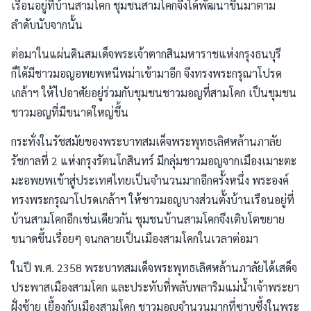
เรือนอยู่ที่บ้านสามโคก ชุมชนสามโคกจึงได้พัฒนาขึ้นมาตาม
ลำดับนับจากนั้น
ต่อมาในแผ่นดินสมเด็จพระเจ้าตากสินมหาราชแห่งกรุงธนบุรี
ก็ได้มีชาวมอญอพยพหนีพม่าเข้ามาอีก จึงทรงพระกรุณาโปรด
เกล้าฯ ให้ไปอาศัยอยู่ร่วมกับชุมชนชาวมอญที่สามโคก เป็นชุมชน
ชาวมอญที่มีขนาดใหญ่ขึ้น
กระทั่งในรัชสมัยของพระบาทสมเด็จพระพุทธเลิศหล้านภาลัย
รัชกาลที่ 2 แห่งกรุงรัตนโกสินทร์ มีกลุ่มชาวมอญจากเมืองเมาะตะ
มะอพยพเข้าสู่ประเทศไทยเป็นจำนวนมากอีกครั้งหนึ่ง พระองค์
ทรงพระกรุณาโปรดเกล้าฯ ให้ชาวมอญบางส่วนตั้งบ้านเรือนอยู่ที่
บ้านสามโคกอีกเช่นเดียวกัน ชุมชนบ้านสามโคกจึงเติบโตขยาย
ขนาดขึ้นเรื่อยๆ จนกลายเป็นเมืองสามโคกในเวลาต่อมา
ในปี พ.ศ. 2358 พระบาทสมเด็จพระพุทธเลิศหล้านภาลัยได้เสด็จ
ประพาสเมืองสามโคก และประทับที่พลับพลาริมแม่น้ำเจ้าพระยา
ฝั่งซ้าย เยื้องกับเมืองสามโคก ชาวมอญจำนวนมากที่ซาบซึ้งในพระ