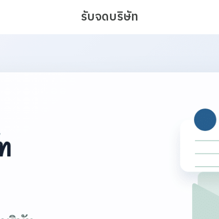
รับจดบริษัท
earch
r: