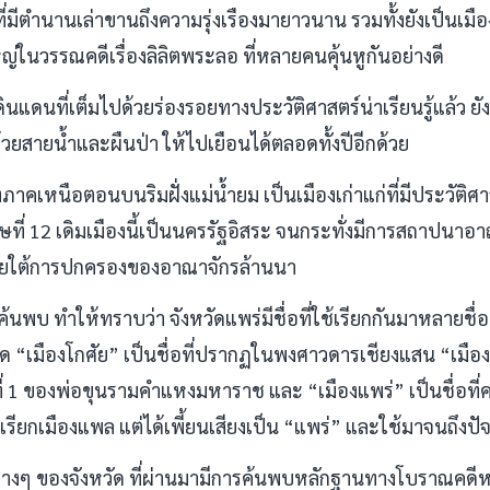
ที่มีตำนานเล่าขานถึงความรุ่งเรืองมายาวนาน รวมทั้งยังเป็นเมื
หญ่ในวรรณคดีเรื่องลิลิตพระลอ ที่หลายคนคุ้นหูกันอย่างดี
แดนที่เต็มไปด้วยร่องรอยทางประวัติศาสตร์น่าเรียนรู้แล้ว ยั
วยสายน้ำและผืนป่า ให้ไปเยือนได้ตลอดทั้งปีอีกด้วย
างภาคเหนือตอนบนริมฝั่งแม่น้ำยม เป็นเมืองเก่าแก่ที่มีประวัติศ
่ 12 เดิมเมืองนี้เป็นนครรัฐอิสระ จนกระทั่งมีการสถาปนาอาณ
ายใต้การปกครองของอาณาจักรล้านนา
ค้นพบ ทำให้ทราบว่า จังหวัดแพร่มีชื่อที่ใช้เรียกกันมาหลายชื่อ
ิมที่สุด “เมืองโกศัย” เป็นชื่อที่ปรากฏในพงศาวดารเชียงแสน “เ
กที่ 1 ของพ่อขุนรามคำแหงมหาราช และ “เมืองแพร่” เป็นชื่อท
เรียกเมืองแพล แต่ได้เพี้ยนเสียงเป็น “แพร่” และใช้มาจนถึงปัจ
ต่างๆ ของจังหวัด ที่ผ่านมามีการค้นพบหลักฐานทางโบราณคดีหลา