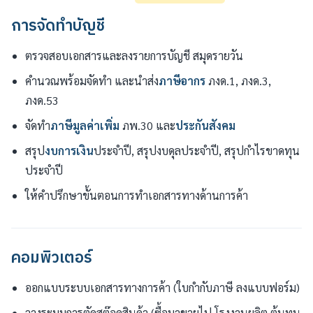
การจัดทำบัญชี
ตรวจสอบเอกสารและลงรายการบัญชี สมุดรายวัน
คำนวณพร้อมจัดทำ และนำส่ง
ภาษีอากร
ภงด.1, ภงด.3,
ภงด.53
จัดทำ
ภาษีมูลค่าเพิ่ม
ภพ.30 และ
ประกันสังคม
สรุป
งบการเงิน
ประจำปี, สรุปงบดุลประจำปี, สรุปกำไรขาดทุน
ประจำปี
ให้คำปรึกษาขั้นตอนการทำเอกสารทางด้านการค้า
คอมพิวเตอร์
ออกแบบระบบเอกสารทางการค้า (ใบกำกับภาษี ลงแบบฟอร์ม)
วางระบบการตัดสต๊อคสินค้า (ซื้อมาขายไป,โรงงานผลิต,ต้นทุน