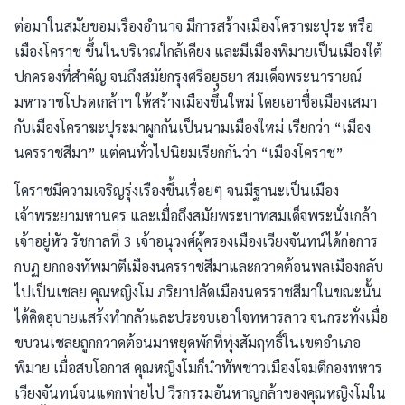
ต่อมาในสมัยขอมเรืองอำนาจ มีการสร้างเมืองโคราฆะปุระ หรือ
เมืองโคราช ขึ้นในบริเวณใกล้เคียง และมีเมืองพิมายเป็นเมืองใต้
ปกครองที่สำคัญ จนถึงสมัยกรุงศรีอยุธยา สมเด็จพระนารายณ์
มหาราชโปรดเกล้าฯ ให้สร้างเมืองขึ้นใหม่ โดยเอาชื่อเมืองเสมา
กับเมืองโคราฆะปุระมาผูกกันเป็นนามเมืองใหม่ เรียกว่า “เมือง
นครราชสีมา” แต่คนทั่วไปนิยมเรียกกันว่า “เมืองโคราช”
โคราชมีความเจริญรุ่งเรืองขึ้นเรื่อยๆ จนมีฐานะเป็นเมือง
เจ้าพระยามหานคร และเมื่อถึงสมัยพระบาทสมเด็จพระนั่งเกล้า
เจ้าอยู่หัว รัชกาลที่ 3 เจ้าอนุวงศ์ผู้ครองเมืองเวียงจันทน์ได้ก่อการ
กบฏ ยกกองทัพมาตีเมืองนครราชสีมาและกวาดต้อนพลเมืองกลับ
ไปเป็นเชลย คุณหญิงโม ภริยาปลัดเมืองนครราชสีมาในขณะนั้น
ได้คิดอุบายแสร้งทำกลัวและประจบเอาใจทหารลาว จนกระทั่งเมื่อ
ขบวนเชลยถูกกวาดต้อนมาหยุดพักที่ทุ่งสัมฤทธิ์ในเขตอำเภอ
พิมาย เมื่อสบโอกาส คุณหญิงโมก็นำทัพชาวเมืองโจมตีกองทหาร
เวียงจันทน์จนแตกพ่ายไป วีรกรรมอันหาญกล้าของคุณหญิงโมใน