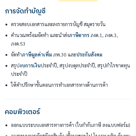
การจัดทำบัญชี
ตรวจสอบเอกสารและลงรายการบัญชี สมุดรายวัน
คำนวณพร้อมจัดทำ และนำส่ง
ภาษีอากร
ภงด.1, ภงด.3,
ภงด.53
จัดทำ
ภาษีมูลค่าเพิ่ม
ภพ.30 และ
ประกันสังคม
สรุป
งบการเงิน
ประจำปี, สรุปงบดุลประจำปี, สรุปกำไรขาดทุน
ประจำปี
ให้คำปรึกษาขั้นตอนการทำเอกสารทางด้านการค้า
คอมพิวเตอร์
ออกแบบระบบเอกสารทางการค้า (ใบกำกับภาษี ลงแบบฟอร์ม)
วางระบบการตัดสต๊อคสินค้า (ซื้อมาขายไป,โรงงานผลิต,ต้นทุน