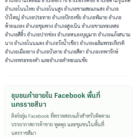
อำเภอบ้านเหลื่อม อำเภอจักราช อำเภอโชคชัย อำเภอด่านขุนทด
อำเภอโนนไทย อำเภอโนนสูง อำเภอขามสะแกแสง อำเภอ
บัวใหญ่ อำเภอประทาย อำเภอปักธงชัย อำเภอพิมาย อำเภอ
ห้วยแถลง อำเภอชุมพวง อำเภอสูงเนิน อำเภอขามทะเลสอ
อำเภอสีคิ้ว อำเภอปากช่อง อำเภอหนองบุญมาก อำเภอแก้งสนาม
นาง อำเภอโนนแดง อำเภอวังน้ำเขียว อำเภอเฉลิมพระเกียรติ
อำเภอเมืองยาง อำเภอบัวลาย อำเภอสีดา อำเภอเทพารักษ์
อำเภอพระทองคำ และอำเภอลำทะเมนชัย
ชุมชนค้าขายใน Facebook พื้นที่
นครราชสีมา
ลิงก์กลุ่ม Facebook ที่ตรวจสอบแล้วสำหรับติดตาม
บรรยากาศการค้าขาย พูดคุย และชุมชนในพื้นที่
นครราชสีมา