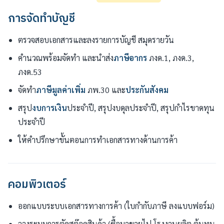
การจัดทำบัญชี
ตรวจสอบเอกสารและลงรายการบัญชี สมุดรายวัน
คำนวณพร้อมจัดทำ และนำส่ง
ภาษีอากร
ภงด.1, ภงด.3,
ภงด.53
จัดทำ
ภาษีมูลค่าเพิ่ม
ภพ.30 และ
ประกันสังคม
สรุป
งบการเงิน
ประจำปี, สรุปงบดุลประจำปี, สรุปกำไรขาดทุน
ประจำปี
ให้คำปรึกษาขั้นตอนการทำเอกสารทางด้านการค้า
คอมพิวเตอร์
ออกแบบระบบเอกสารทางการค้า (ใบกำกับภาษี ลงแบบฟอร์ม)
วางระบบการตัดสต๊อคสินค้า (ซื้อมาขายไป,โรงงานผลิต,ต้นทุน