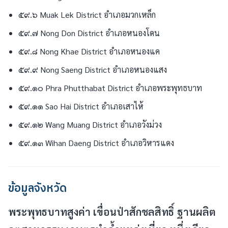
๕๙.๖ Muak Lek District อำเภอมวกเหล็ก
๕๙.๗ Nong Don District อำเภอหนองโดน
๕๙.๘ Nong Khae District อำเภอหนองแค
๕๙.๙ Nong Saeng District อำเภอหนองแสง
๕๙.๑๐ Phra Phutthabat District อำเภอพระพุทธบาท
๕๙.๑๑ Sao Hai District อำเภอเสาไห้
๕๙.๑๒ Wang Muang District อำเภอวังม่วง
๕๙.๑๓ Wihan Daeng District อำเภอวิหารแดง
ข้อมูลจังหวัด
พระพุทธบาทสูงค่า เขื่อนป่าสักชลสิทธิ์ ฐานผลิต