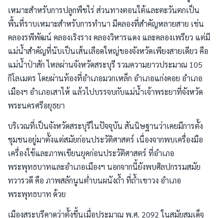
เหมาะสำหรับการปลูกพืชไร่ ส่วนทางตอนใต้และตะวันตกเป็น
พื้นที่ราบเหมาะสำหรับการทำนา มีคลองที่สำคัญหลายสาย เช่น
คลองรพีพัฒน์ คลองเริงราง คลองวิหารแดง และคลองเพรียว แต่มี
แม่น้ำสำคัญที่นับเป็นเส้นเลือดใหญ่ของจังหวัดเพียงสายเดียว คือ
แม่น้ำป่าสัก ไหลผ่านจังหวัดสระบุรี รวมความยาวประมาณ 105
กิโลเมตร โดยผ่านท้องที่อำเภอมวกเหล็ก อำเภอแก่งคอย อำเภอ
เมืองฯ อำเภอเสาไห้ แล้วไปบรรจบกับแม่น้ำเจ้าพระยาที่จังหวัด
พระนครศรีอยุธยา
บริเวณที่เป็นจังหวัดสระบุรีในปัจจุบัน สันนิษฐานว่าเคยมีการตั้ง
ชุมชนอยู่มาตั้งแต่สมัยก่อนประวัติศาสตร์ เนื่องจากพบเครื่องมือ
เครื่องใช้และภาพเขียนยุคก่อนประวัติศาสตร์ ที่อำเภอ
พระพุทธบาทและอำเภอเมืองฯ นอกจากนี้ยังพบศิลปกรรมสมัย
ทวารวดี คือ ภาพสลักนูนต่ำบนผนังถ้ำ ที่ถ้ำเขาวง อำเภอ
พระพุทธบาท ด้วย
เมืองสระบุรีคาดว่าตั้งขึ้นเมื่อประมาณ พ.ศ. 2092 ในสมัยสมเด็จ