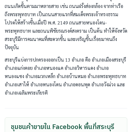
ถนนเกิดขึ้นตามมาหลายสาย เช่น ถนนฝรั่งส่องกล้อง จากท่าเรือ
ถึงพระพุทธบาท เป็นถนนสายแรกที่สมเด็จพระเจ้าทรงธรรม
โปรดให้สร้างขึ้นเมื่อปี พ.ศ. 2149 ถนนสายหนองโดน-
พระพุทธบาท และถนนพิชัยรณรงค์สงคราม เป็นต้น ทำให้จังหวัด
สระบุรีมีการคมนาคมที่สะดวกขึ้น และเจริญขึ้นเรื่อยมาจนถึง
ปัจจุบัน
สระบุรีแบ่งการปกครองออกเป็น 13 อำเภอ คือ อำเภอเมืองสระบุรี
อำเภอแก่งคอย อำเภอหนองแค อำเภอวิหารแดง อำเภอ
หนองแซง อำเภอมวกเหล็ก อำเภอบ้านหมอ อำเภอพระพุทธบาท
อำเภอเสาไห้ อำเภอหนองโดน อำเภอดอนพุด อำเภอวังม่วง และ
อำเภอเฉลิมพระเกียรติ
ชุมชนค้าขายใน Facebook พื้นที่สระบุรี