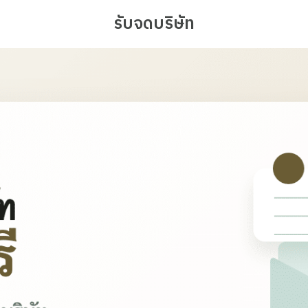
รับจดบริษัท
earch
r: