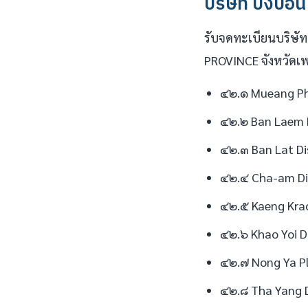
บริษัท ปังปอน
รับจดทะเบียนบริษัท
PROVINCE จังหวัดเพ
๔๒.๑ Mueang Phe
๔๒.๒ Ban Laem 
๔๒.๓ Ban Lat Di
๔๒.๔ Cha-am Di
๔๒.๕ Kaeng Krac
๔๒.๖ Khao Yoi D
๔๒.๗ Nong Ya P
๔๒.๘ Tha Yang D