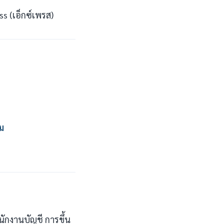
s (เอ็กซ์เพรส)
่ม
กงานบัญชี การขึ้น