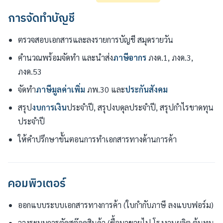
การจัดทำบัญชี
ตรวจสอบเอกสารและลงรายการบัญชี สมุดรายวัน
คำนวณพร้อมจัดทำ และนำส่ง
ภาษีอากร
ภงด.1, ภงด.3,
ภงด.53
จัดทำ
ภาษีมูลค่าเพิ่ม
ภพ.30 และ
ประกันสังคม
สรุป
งบการเงิน
ประจำปี, สรุปงบดุลประจำปี, สรุปกำไรขาดทุน
ประจำปี
ให้คำปรึกษาขั้นตอนการทำเอกสารทางด้านการค้า
คอมพิวเตอร์
ออกแบบระบบเอกสารทางการค้า (ใบกำกับภาษี ลงแบบฟอร์ม)
วางระบบการตัดสต๊อคสินค้า (ซื้อมาขายไป,โรงงานผลิต,ต้นทุน