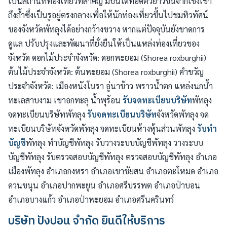
เป็นสถานที่ท่องเที่ยวที่สำคัญ มีบันไดทอดตัวยาวขึ้นจากเชิงเขา
ถึงถ้ำซึ่งเป็นรูอยู่ตรงกลางเพื่อให้นักท่องเที่ยวขึ้นไปชมทิวทัศน์
ของจังหวัดพัทลุงได้อย่างกว้างขวาง หากแต่ปัจจุบันยังขาดการ
ดูแล ปรับปรุงและพัฒนาที่ยั่งยืนให้เป็นแหล่งท่องเที่ยวของ
จังหวัด ดอกไม้ประจำจังหวัด: ดอกพะยอม (Shorea roxburghii)
ต้นไม้ประจำจังหวัด: ต้นพะยอม (Shorea roxburghii) คำขวัญ
ประจำจังหวัด: เมืองหนังโนรา อู่นาข้าว พราวน้ำตก แหล่งนกน้ำ
ทะเลสาบงาม เขาอกทะลุ น้ำพุร้อน
รับจดทะเบียนบริษัท
พัทลุง
จดทะเบียนบริษัทพัทลุง
รับจดทะเบียนบริษัท
จังหวัดพัทลุง จด
ทะเบียนบริษัทจังหวัดพัทลุง จดทะเบียนห้างหุ้นส่วนพัทลุง
รับทำ
บัญชี
พัทลุง ทำบัญชีพัทลุง รับวางระบบบัญชีพัทลุง วางระบบ
บัญชีพัทลุง รับตรวจสอบบัญชีพัทลุง ตรวจสอบบัญชีพัทลุง อำเภอ
เมืองพัทลุง อำเภอกงหรา อำเภอเขาชัยสน อำเภอตะโหมด อำเภอ
ควนขนุน อำเภอปากพะยูน อำเภอศรีบรรพต อำเภอป่าบอน
อำเภอบางแก้ว อำเภอป่าพะยอม อำเภอศรีนครินทร์
บริษัท ปังปอน จำกัด ยินดีให้บริการ