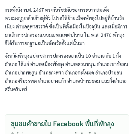
กระทั่งถึง พ.ศ. 2467 ตรงกับรัชสมัยของพระบาทสมเด็จ
พระมงกุฎเกล้าเจ้าอยู่หัว โปรดให้ย้ายเมืองพัทลุงไปอยู่ที่บ้านวัง
เนียง ตำบลคูหาสวรรค์ ซึ่งเป็นที่ตั้งเมืองในปัจจุบัน และเมื่อมีการ
ยกเลิกการปกครองแบบมณฑลเทศาภิบาล ใน พ.ศ. 2476 พัทลุง
ก็ได้รับการยกฐานะเป็นจังหวัดตั้งแต่นั้นมา
จังหวัดพัทลุงแบ่งเขตการปกครองออกเป็น 10 อำเภอ กับ 1 กิ่ง
อำเภอ ได้แก่ อำเภอเมืองพัทลุง อำเภอควนขนุน อำเภอเขาชัยสน
อำเภอปากพะยูน อำเภอกงหรา อำเภอตะโหมด อำเภอป่าบอน
อำเภอศรีบรรพต อำเภอบางแก้ว อำเภอป่าพะยอม และกิ่งอำเภอ
ศรีนครินทร์
ชุมชนค้าขายใน Facebook พื้นที่พัทลุง