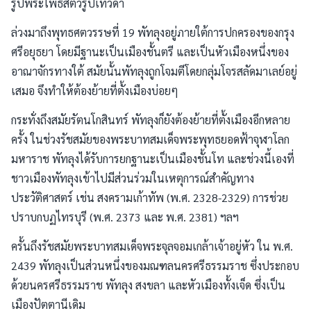
รูปพระโพธิสัตว์รูปเทวดา
ล่วงมาถึงพุทธศตวรรษที่ 19 พัทลุงอยู่ภายใต้การปกครองของกรุง
ศรีอยุธยา โดยมีฐานะเป็นเมืองชั้นตรี และเป็นหัวเมืองหนึ่งของ
อาณาจักรทางใต้ สมัยนั้นพัทลุงถูกโจมตีโดยกลุ่มโจรสลัดมาเลย์อยู่
เสมอ จึงทำให้ต้องย้ายที่ตั้งเมืองบ่อยๆ
กระทั่งถึงสมัยรัตนโกสินทร์ พัทลุงก็ยังต้องย้ายที่ตั้งเมืองอีกหลาย
ครั้ง ในช่วงรัชสมัยของพระบาทสมเด็จพระพุทธยอดฟ้าจุฬาโลก
มหาราช พัทลุงได้รับการยกฐานะเป็นเมืองชั้นโท และช่วงนี้เองที่
ชาวเมืองพัทลุงเข้าไปมีส่วนร่วมในเหตุการณ์สำคัญทาง
ประวัติศาสตร์ เช่น สงครามเก้าทัพ (พ.ศ. 2328-2329) การช่วย
ปราบกบฏไทรบุรี (พ.ศ. 2373 และ พ.ศ. 2381) ฯลฯ
ครั้นถึงรัชสมัยพระบาทสมเด็จพระจุลจอมเกล้าเจ้าอยู่หัว ใน พ.ศ.
2439 พัทลุงเป็นส่วนหนึ่งของมณฑลนครศรีธรรมราช ซึ่งประกอบ
ด้วยนครศรีธรรมราช พัทลุง สงขลา และหัวเมืองทั้งเจ็ด ซึ่งเป็น
เมืองปัตตานีเดิม