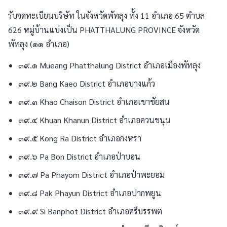
รับจดทะเบียนบริษัท ในจังหวัดพัทลุง ทั้ง 11 อำเภอ 65 ตำบล
626 หมู่บ้านแบ่งเป็น PHATTHALUNG PROVINCE จังหวัด
พัทลุง (๑๑ อำเภอ)
๓๙.๑ Mueang Phatthalung District อำเภอเมืองพัทลุง
๓๙.๒ Bang Kaeo District อำเภอบางแก้ว
๓๙.๓ Khao Chaison District อำเภอเขาชัยสน
๓๙.๔ Khuan Khanun District อำเภอควนขนุน
๓๙.๕ Kong Ra District อำเภอกงหรา
๓๙.๖ Pa Bon District อำเภอป่าบอน
๓๙.๗ Pa Phayom District อำเภอป่าพะยอม
๓๙.๘ Pak Phayun District อำเภอปากพยูน
๓๙.๙ Si Banphot District อำเภอศรีบรรพต