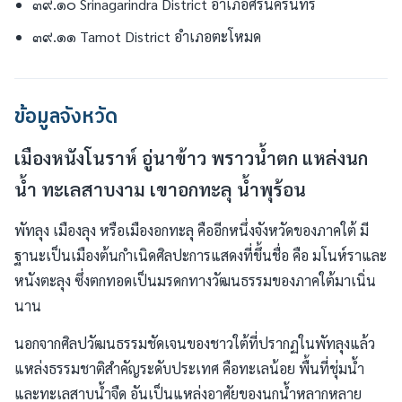
๓๙.๑๐ Srinagarindra District อำเภอศรีนครินทร์
๓๙.๑๑ Tamot District อำเภอตะโหมด
ข้อมูลจังหวัด
เมืองหนังโนราห์ อู่นาข้าว พราวน้ำตก แหล่งนก
น้ำ ทะเลสาบงาม เขาอกทะลุ น้ำพุร้อน
พัทลุง เมืองลุง หรือเมืองอกทะลุ คืออีกหนึ่งจังหวัดของภาคใต้ มี
ฐานะเป็นเมืองต้นกำเนิดศิลปะการแสดงที่ขึ้นชื่อ คือ มโนห์ราและ
หนังตะลุง ซึ่งตกทอดเป็นมรดกทางวัฒนธรรมของภาคใต้มาเนิ่น
นาน
นอกจากศิลปวัฒนธรรมชัดเจนของชาวใต้ที่ปรากฏในพัทลุงแล้ว
แหล่งธรรมชาติสำคัญระดับประเทศ คือทะเลน้อย พื้นที่ชุ่มน้ำ
และทะเลสาบน้ำจืด อันเป็นแหล่งอาศัยของนกน้ำหลากหลาย